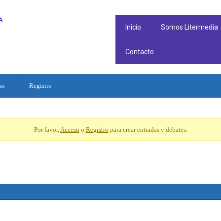
Inicio
Somos Litermedia
Contacto
so
Registro
Por favor,
Acceso
o
Registro
para crear entradas y debates.