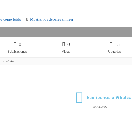
do como leído
Mostrar los debates sin leer
0
0
13
Publicaciones
Vistas
Usuarios
1 invitado
Escríbenos a Whatsa
3118656439